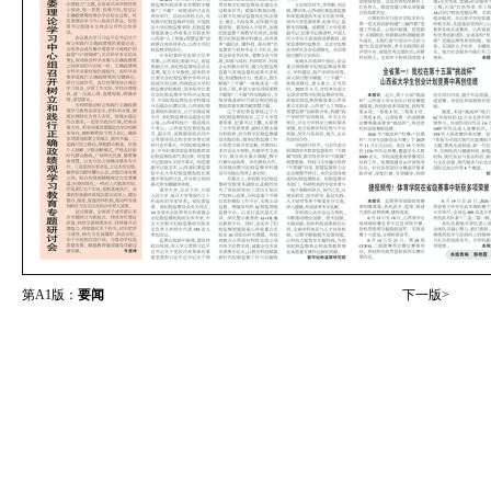
第A1版：
要闻
下一版>