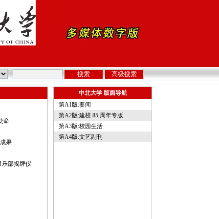
中北大学 版面导航
第A1版:要闻
第A2版:建校 85 周年专版
使命
第A3版:校园生活
第A4版:文艺副刊
成果
俱乐部揭牌仪