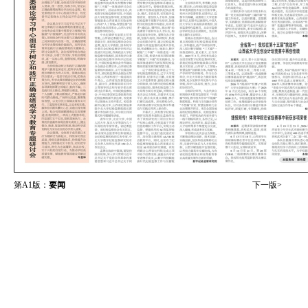
第A1版：
要闻
下一版>