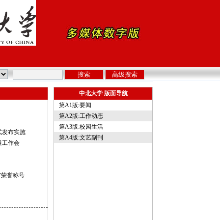
中北大学 版面导航
第A1版:要闻
第A2版:工作动态
第A3版:校园生活
式发布实施
第A4版:文艺副刊
组工作会
”荣誉称号