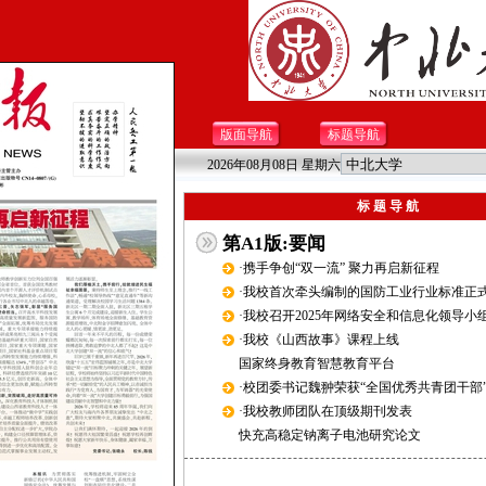
版面导航
标题导航
2026年08月08日 星期六
标 题 导 航
第A1版:要闻
·携手争创“双一流” 聚力再启新征程
·我校首次牵头编制的国防工业行业标准正
·我校召开2025年网络安全和信息化领导小
·我校《山西故事》课程上线
国家终身教育智慧教育平台
·校团委书记魏翀荣获“全国优秀共青团干部
·我校教师团队在顶级期刊发表
快充高稳定钠离子电池研究论文