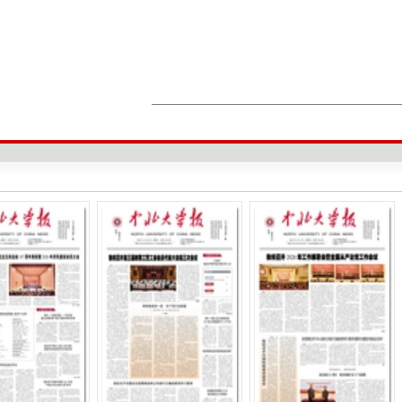
思想领航，方向致远。学校始终将理论
宣讲矩阵与分层分类培训体系，刚性落实“
堂、进头脑、进决策、进科研一线。
健全校党委重点培训、二级党委普遍培
活引领带动“学习日”提质增效，实现双促进、
课开讲啦”91场，参训党员师生超1.9万
学用结合、以用促学，实施理论学习成果
成效体现到学科布局、科研攻关、人才引
以学促干、以干践学，围绕高端测控技术等
新双向赋能，彰显了思想引领的实践伟力
以组织体系筑牢“双一流”创建战斗堡
基层强则全局强，堡垒固则事业兴。学
态、建强骨干队伍，推动党的组织和工作
学校聚焦全国重点实验室、优势学科团
党旗在攻坚一线高高飘扬。卫星发射试验
以党建链串联创新链、产业链、育人链，
双带头人工作室培育计划，一批省级标杆院