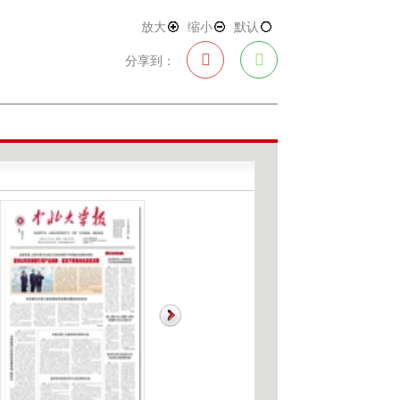
武装作为党建首要任务，完善校、院、支部三级
第一议题”制度，推动党的创新理论进教材、进课
放大
缩小
默认
分享到：
训、党支部兜底培训全覆盖教育机制，以组织生
双提升。2025年，开展主题培训137班次、“党
人次，党员教育实现常态化、精准化、全覆盖。坚持
转化专项行动，建立党组织前置审议清单，把学习
育、治理优化等关键环节。仪器与电子学院等单位
“卡脖子”领域攻坚克难，实现理论学习与科技创
。
垒
校坚持基层导向，优化组织设置、创新支部形
向学科高峰、科研前沿、育人阵地延伸覆盖。
队、重大科研项目，全面建成功能型党支部，让
队临时党支部、精密成形工程中心教工党支部等，
成为党建与科研融合的标杆示范。实施样板支部、
系、样板支部、“双带头人”工作室示范引领效应