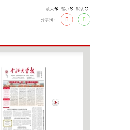
学院代表队、1000余名学生运动员参与。其中太
放大
缩小
默认
场急救负重跑、滚轮胎混合接力赛为我校运动会特
步丰富赛事内涵，吸引广大同学踊跃参与、一展风
分享到：
科学与工程学院、机械工程学院分别获团体总
与通信工程学院、仪器与电子学院、机电工程学
精神文明奖；电气与控制工程学院、软件学院、
志斌、杨风暴出席闭幕式并为获奖团队颁奖。
，更是一次精神与风采的检阅。全体师生以昂扬
兵工血脉、奋进品格深度融合，充分展现了学校凝
校将持续深化健康校园建设，把赛场上的拼搏劲
载薪火传承为根基，以实干笃行、创新突破为路
创建的崭新篇章。