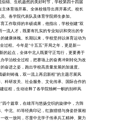
花似锦、生机盎然的美好时节，学校第四十四届
5日在主体育场开幕。全体校领导出席开幕式。校长
成员、各学院代表队及体育学院师生参加。
工作取得的丰硕成果，他指出，学校创建“双
而一流人才，既要有扎实的专业知识和突出的专
力的健康体魄。长期以来，学校坚持以体育运动为
人全过程。今年是“十五五”开局之年，更是新一
站在新的起点，全体中北人既要守正笃行，更要勇于
入办学治校全过程，把赛场上的奋勇冲刺转化为改
前的奋进之姿，跑出学校高质量发展的加速度。
砺剑铸魂，双一流上再启新程”的主题尽展风
养、科研攻关、社会服务、文化传承、国际合作的
创建征程，生动诠释了各学院独树一帜的别样风
进”四个篇章，在雄浑与悠扬交织的旋律中，方阵
004、中北、85等经典印记，红旗猎猎与身姿舒展相
、一收一放间，尽显中北学子传承兵工精神、聚力