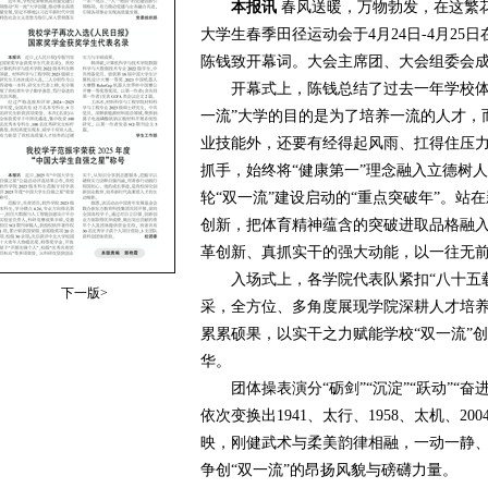
本报讯
春风送暖，万物勃发，在这繁
大学生春季田径运动会于4月24日-4月2
陈钱致开幕词。大会主席团、大会组委会
开幕式上，陈钱总结了过去一年学校体育
一流”大学的目的是为了培养一流的人才，
业技能外，还要有经得起风雨、扛得住压
抓手，始终将“健康第一”理念融入立德树
轮“双一流”建设启动的“重点突破年”。
创新，把体育精神蕴含的突破进取品格融
革创新、真抓实干的强大动能，以一往无
入场式上，各学院代表队紧扣“八十五载
下一版>
采，全方位、多角度展现学院深耕人才培
累累硕果，以实干之力赋能学校“双一流”
华。
团体操表演分“砺剑”“沉淀”“跃动”“奋
依次变换出1941、太行、1958、太机、2
映，刚健武术与柔美韵律相融，一动一静
争创“双一流”的昂扬风貌与磅礴力量。