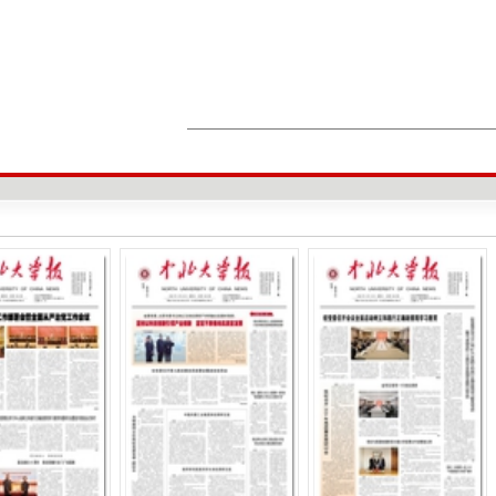
本届运动会设置30余个比赛项目，19个
行烽火线（200米军事障碍接力赛）、战
色项目。同时新增引体向上团体赛，进一
采。
经过2天激烈角逐，最终软件学院、材料
分前三名；计算机科学与技术学院、信息
院、经济与管理学院、软件学院6个学院获
仪器与电子学院获宣传报道奖。副校长来
本届运动会既是一场速度与力量的比拼
之姿赛出水平、赛出风格，将体育精神与
心聚力、争创一流的坚定决心。 未来，学
头转化为办学治校的强大动能，以八十五
径，奋力书写学校高质量发展与“双一流”
学生记者 兰梦姚 宿恒瑜