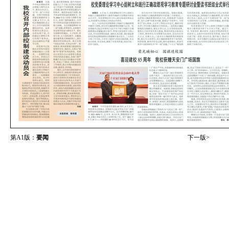
第A1版：
要闻
下一版>