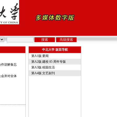
中北大学 版面导航
第A1版:要闻
第A2版:建校 85 周年专版
合作谅解备忘
第A3版:校园生活
第A4版:文艺副刊
大会并对全体