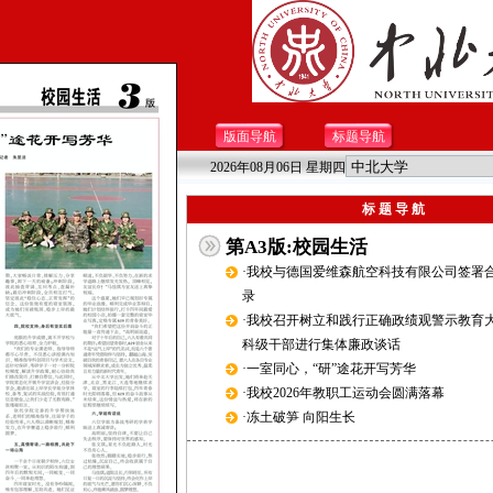
版面导航
标题导航
2026年08月06日 星期四
标 题 导 航
第A3版:校园生活
·我校与德国爱维森航空科技有限公司签署
录
·我校召开树立和践行正确政绩观警示教育
科级干部进行集体廉政谈话
·一室同心，“研”途花开写芳华
·我校2026年教职工运动会圆满落幕
·冻土破笋 向阳生长